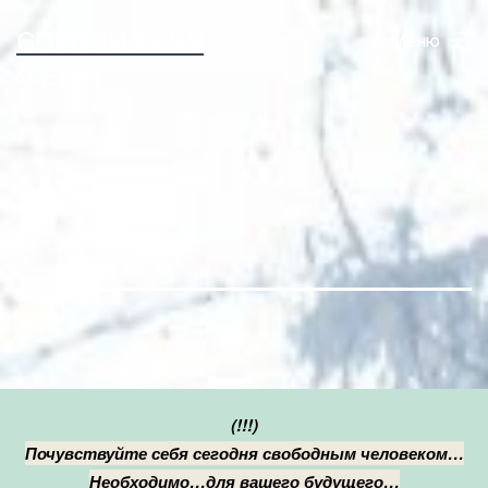
Перейти
СПРОСИ СЕБЯ
Меню
к
Мистика
содержимому
(!!!)
Почувствуйте себя сегодня свободным человеком…
Необходимо…для вашего будущего…