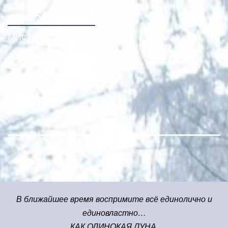
Перейти
СПРОСИ СЕБЯ
Меню
к
Мистика
содержимому
В ближайшее время воспримите всё единолично и
единовластно…
КАК ОДИНОКАЯ ЛУНА.