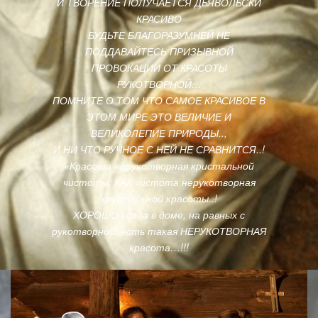
И ТВОРЕНИЕ ПОЛУЧАЕТСЯ ДЬЯВОЛЬСКИ
КРАСИВО
БУДЬТЕ БЛАГОРАЗУМНЕЙ НЕ
ПОДДАВАЙТЕСЬ ПРИЗЫВНОЙ
ПРОВОКАЦИИ ОТ КРАСОТЫ
РУКОТВОРНОЙ…
ПОМНИТЕ О ТОМ ЧТО САМОЕ КРАСИВОЕ В
ЭТОМ МИРЕ ЭТО ВЕЛИЧИЕ И
ВЕЛИКОЛЕПИЕ ПРИРОДЫ..,
И НИ ЧТО РУЧНОЕ С НЕЙ НЕ СРАВНИТСЯ..!
«Красота нерукотворная кристальной
чистоты, КАК чистота нерукотворная
хрустальной красоты..!
ХОРОШО когда в доме, на равных с
рукотворной, есть такая НЕРУКОТВОРНАЯ
красота…!!!