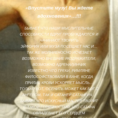
«Впустите музу! Вы ждете
вдохновения»…!!!
БЫВАЕТ ЧТО НАШИ МЫСЛИТЕЛЬНЫЕ
СПОСОБНОСТИ ВДРУГ ПРОБУЖДАЮТСЯ И
НАЧИНАЮТ ТВОРИТЬ
ЭЙФОРИЯ ИЛИ МУЗА ПОСЕЩАЕТ НАС И…
ТАК ЖЕ МОЛНИЕНОСНО ИСЧЕЗАЕТ
ВОЗМОЖНО ВНЕШНИЕ РАЗДРАЖИТЕЛИ,
ВОЗМОЖНО АДРЕНАЛИНЧИК
ИЗВЕСТНО ЧТО ГРЕКИ, РИМЛЯНЕ
ФИЛОСОФСТВОВАЛИ В БАНЕ, КОГДА
ПРИЛИВ КРОВИ УСКОРЯЕТ МЫСЛЬ…
ТОЛЬКО ВОТ, ОСЕНИТЬ МОЖЕТ КАК БОГ С
АНГЕЛОМ, ТАК И САТАНЕЙ САТАНЕИЧ…
БЫВАЕТ ЧТО ИСКУСНЫЙ МАСТЕР ТВОРИТ
С ТАКОЙ ГОРЯЧНОСТЬЮ, ЧТО САТАНА
ОВЛАДЕВАЕТ ЕГО СЕРДЦЕМ