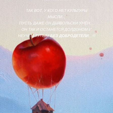
ТАК ВОТ, У КОГО НЕТ КУЛЬТУРЫ
МЫСЛИ..,
ПУСТЬ ДАЖЕ ОН ДЬЯВОЛЬСКИ УМЁН…
ОН ТАК И ОСТАНЕТСЯ ДОЛДОНОМ И
НЕУЧЕМ ТУПЫМ
БЕЗ ДОБРОДЕТЕЛИ
…!!!