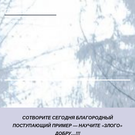
Перейти
СПРОСИ СЕБЯ
Меню
к
Мистика
содержимому
СОТВОРИТЕ СЕГОДНЯ БЛАГОРОДНЫЙ
ПОСТУПАЮЩИЙ ПРИМЕР — НАУЧИТЕ «ЗЛОГО»
ДОБРУ…!!!