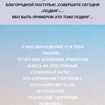
БЛАГОРОДНОЙ ПОСТУПЬЮ..СОВЕРШИТЕ СЕГОДНЯ
«ПОДВИГ»…
ИБО БЫТЬ ПРИМЕРОМ ЭТО ТОЖЕ ПОДВИГ…
У НИХ ОБРАЗОВАНИЕ.!?, Я ТЕБЯ
УМОЛЯЮ…
ТО ЧТО ОНИ ЗАЗУБРИЛИ, РОВНО КАК
И ВЕСЬ ИХ ЗЛОСЛОВНЫЙ
СЛОВАРНЫЙ ЗАПАС…
ЭТО СПРЯЖЕНИЕ ГЛАГОЛОВ С
УКАЗАНИЕМ МЕСТА ИХ
ИСПОЛНЕНИЯ…
ТО ЕСТЬ ЕЩЁ ГЕОГРАФИИ
НЕМНОЖКО…