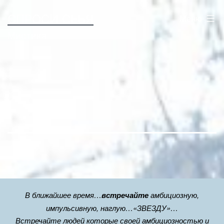
Перейти
СПРОСИ СЕБЯ
Меню
к
Мистика
содержимому
В ближайшее время…
встречайте
амбициозную,
импульсивную, наглую…«ЗВЕЗДУ»…
Встречайте людей которые своей амбициозностью и