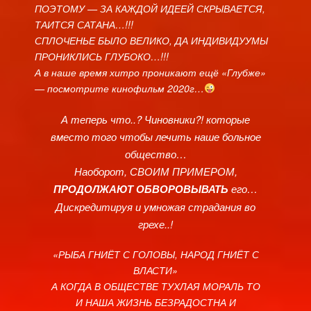
ПОЭТОМУ — ЗА КАЖДОЙ ИДЕЕЙ СКРЫВАЕТСЯ,
ТАИТСЯ САТАНА…!!!
СПЛОЧЕНЬЕ БЫЛО ВЕЛИКО, ДА ИНДИВИДУУМЫ
ПРОНИКЛИСЬ ГЛУБОКО…!!!
А в наше время хитро проникают ещё «Глубже»
— посмотрите кинофильм 2020г…
А теперь что..? Чиновники?! которые
вместо того чтобы лечить наше больное
общество…
Наоборот, СВОИМ ПРИМЕРОМ,
ПРОДОЛЖАЮТ ОБВОРОВЫВАТЬ
его…
Дискредитируя и умножая страдания во
грехе..!
«РЫБА ГНИЁТ С ГОЛОВЫ, НАРОД ГНИЁТ С
ВЛАСТИ»
А КОГДА В ОБЩЕСТВЕ ТУХЛАЯ МОРАЛЬ ТО
И НАША ЖИЗНЬ БЕЗРАДОСТНА И