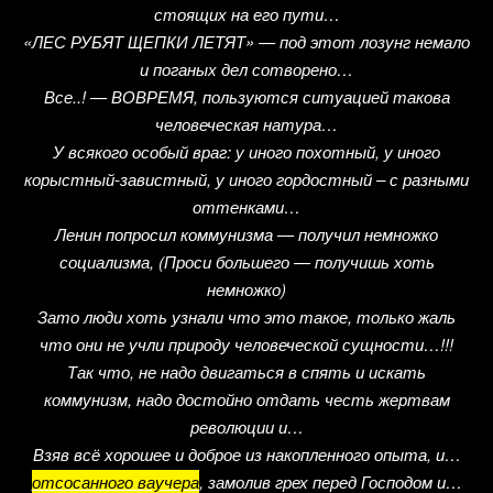
стоящих на его пути…
«ЛЕС РУБЯТ ЩЕПКИ ЛЕТЯТ» — под этот лозунг немало
и поганых дел сотворено…
Все..! — ВОВРЕМЯ, пользуются ситуацией такова
человеческая натура…
У всякого особый враг: у иного похотный, у иного
корыстный-завистный, у иного гордостный – с разными
оттенками…
Ленин попросил коммунизма — получил немножко
социализма, (Проси большего — получишь хоть
немножко)
Зато люди хоть узнали что это такое, только жаль
что они не учли природу человеческой сущности…!!!
Так что, не надо двигаться в спять и искать
коммунизм, надо достойно отдать честь жертвам
революции и…
Взяв всё хорошее и доброе из накопленного опыта, и…
отсосанного ваучера
, замолив грех перед Господом и…