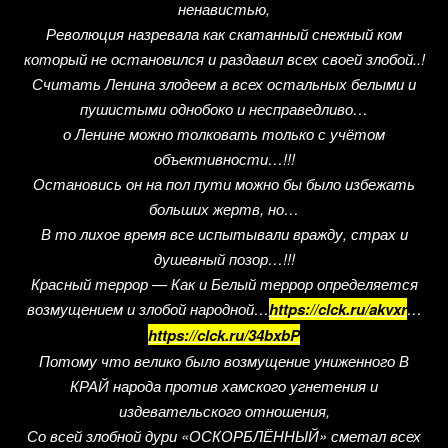
ненавистью,
Революция назревала как скатанный снежный ком
который не остановился и раздавил всех своей злобой..!
Считать Ленина злодеем а всех остальных белыми и
пушистыми однобоко и несправедливо…
о Ленине можно толковать только с учётом
объективности…!!!
Остановись он на пол пути можно бы было избежать
больших жертв, но…
В то лихое время все испытывали вражду, страх и
душевный позор…!!!
Красный террор — Как и Белый террор определяется
возмущением и злобой народной…
https://clck.ru/akvxr
…
https://clck.ru/34bxbP
Потому что велико было возмущение униженного В
КРАЙ народа против хамского угнетения и
издевательского отношения,
Со всей злобной дури «ОСКОРБЛЁННЫЙ» сметал всех