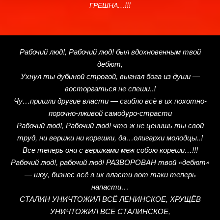
ГРЕШНА…!!!
Рабочий люд!, Рабочий люд! был вдохновенным твой
дебют,
Ухнул ты дубиной строгой, выгнал бога из души —
восторгаться не спеши..!
Чу…пришли другие власти — сгибло всё в их похотно-
порочно-лживой самодуро-страсти
Рабочий люд!, Рабочий люд! что-ж не ценишь ты свой
труд, ни вершки ни корешки, да…олигархи молодцы..!
Все теперь они с вершками меж собою кореши…!!!
Рабочий люд!, рабочий люд! РАЗВОРОВАН твой «дебют»
— шоу, бизнес всё в их власти вот таки теперь
напасти…
СТАЛИН УНИЧТОЖИЛ ВСЁ ЛЕНИНСКОЕ, ХРУЩЁВ
УНИЧТОЖИЛ ВСЁ СТАЛИНСКОЕ,