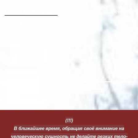
Перейти
СПРОСИ СЕБЯ
Меню
к
Мистика
содержимому
(!!!)
В ближайшее время, обращая своё внимание на
человеческую сущность не делайте резких тело-