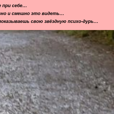
е при себе…
ивно и смешно это видеть…
показываешь свою звёздную психо-дурь…
ница