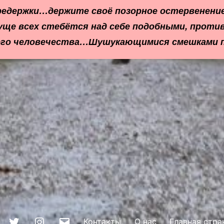
редержки…держите своё позорное остервенени
уще всех стебётся над себе подобными, прот
 всего человечества…Шушукающимися смешками 
acebook
Twitter
Instagram
Почта
Контакты
О нас
Главная стра