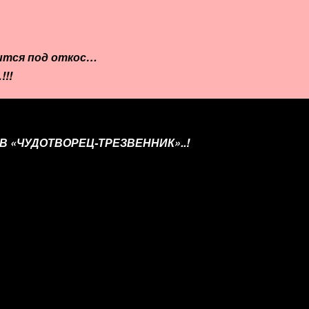
тится под откос…
!!
 «ЧУДОТВОРЕЦ-ТРЕЗВЕННИК»..!