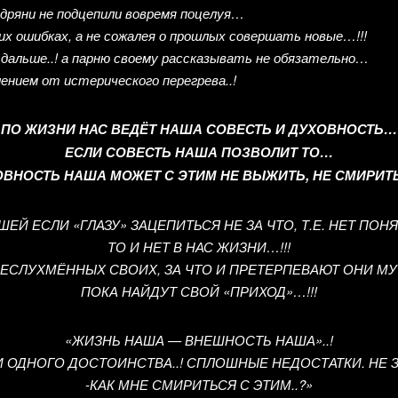
 дряни не подцепили вовремя поцелуя…
их ошибках, а не сожалея о прошлых совершать новые…!!!
ла дальше..! а парню своему рассказывать не обязательно…
лением от истерического перегрева..!
ПО ЖИЗНИ НАС ВЕДЁТ НАША СОВЕСТЬ И ДУХОВНОСТЬ…
ЕСЛИ СОВЕСТЬ НАША ПОЗВОЛИТ ТО…
ВНОСТЬ НАША МОЖЕТ С ЭТИМ НЕ ВЫЖИТЬ, НЕ СМИРИТЬ
ЕЙ ЕСЛИ «ГЛАЗУ» ЗАЦЕПИТЬСЯ НЕ ЗА ЧТО, Т.Е. НЕТ ПОН
ТО И НЕТ В НАС ЖИЗНИ…!!!
ЕСЛУХМЁННЫХ СВОИХ, ЗА ЧТО И ПРЕТЕРПЕВАЮТ ОНИ МУ
ПОКА НАЙДУТ СВОЙ «ПРИХОД»…!!!
«ЖИЗНЬ НАША — ВНЕШНОСТЬ НАША»..!
И ОДНОГО ДОСТОИНСТВА..! СПЛОШНЫЕ НЕДОСТАТКИ. НЕ З
-КАК МНЕ СМИРИТЬСЯ С ЭТИМ..?»