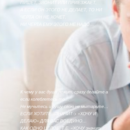
ПИШЕТ, ЗВОНИТ ИЛИ ПРИЕЗЖАЕТ,
А ЕСЛИ ОН ЭТОГО НЕ ДЕЛАЕТ, ТО НИ
ЧЕРТА ОН НЕ ХОЧЕТ,
НИ ЧЕРТА ЕМУ ЭТОГО НЕ НАДО…
К чему у вас душа лежит, сразу делайте а
если колеблетесь то…
Не мучьтесь и душу свою не мытарьте…
ЕСЛИ ХОТИТЕ…ЗНАЧИТ-> «ХОЧУ И
ДЕЛАЮ» ДЛЯ ВАС ВОЕДИНО…
КАК ОДНО ЦЕЛОЕ, Т.Е. «ХОЧУ значит