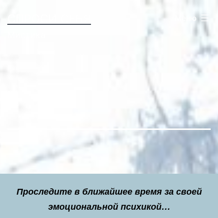
Перейти
СПРОСИ СЕБЯ
Меню
к
Мистика
содержимому
Проследите в ближайшее время за своей
эмоциональной психикой…