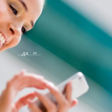
…ДА…!!!…